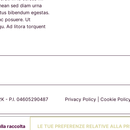
enean sed diam urna
etus bibendum egestas.
nc posuere. Ut
qu. Ad litora torquent
2K - P.I. 04605290487
Privacy Policy
|
Cookie Polic
LE TUE PREFERENZE RELATIVE ALLA PR
lla raccolta