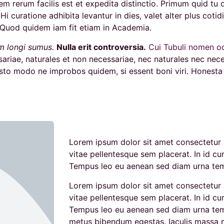
m rerum facilis est et expedita distinctio. Primum quid tu 
i curatione adhibita levantur in dies, valet alter plus cotidi
Quod quidem iam fit etiam in Academia.
m longi sumus.
Nulla erit controversia.
Cui Tubuli nomen o
sariae, naturales et non necessariae, nec naturales nec nec
sto modo ne improbos quidem, si essent boni viri. Honesta o
Lorem ipsum dolor sit amet consectetur a
vitae pellentesque sem placerat. In id cur
Tempus leo eu aenean sed diam urna tempo
Lorem ipsum dolor sit amet consectetur a
vitae pellentesque sem placerat. In id cur
Tempus leo eu aenean sed diam urna temp
metus bibendum egestas. Iaculis massa n