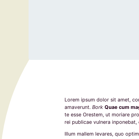
Lorem ipsum dolor sit amet, co
amaverunt.
Bork
Quae cum magn
te esse Orestem, ut moriare p
rei publicae vulnera inponebat,
Illum mallem levares, quo opti