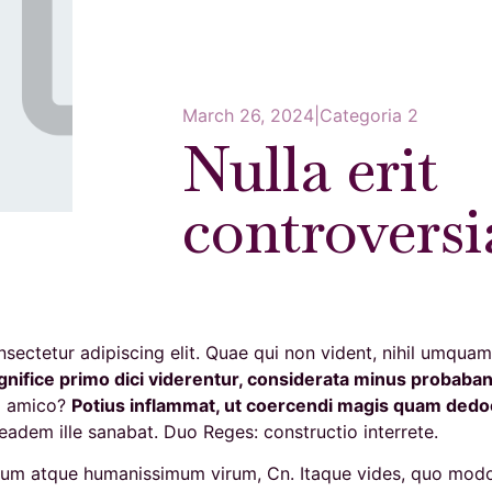
March 26, 2024
|
Categoria 2
Nulla erit
controversi
nsectetur adipiscing elit. Quae qui non vident, nihil umq
ifice primo dici viderentur, considerata minus probaban
ro amico?
Potius inflammat, ut coercendi magis quam dedo
 eadem ille sanabat. Duo Reges: constructio interrete.
mum atque humanissimum virum, Cn. Itaque vides, quo modo 