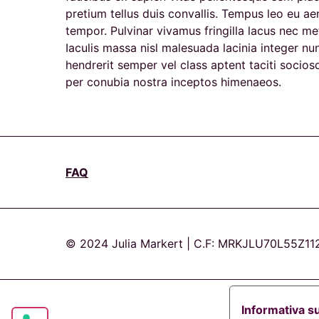
pretium tellus duis convallis. Tempus leo eu a
tempor. Pulvinar vivamus fringilla lacus nec m
Iaculis massa nisl malesuada lacinia integer nu
hendrerit semper vel class aptent taciti socios
per conubia nostra inceptos himenaeos.
FAQ
© 2024 Julia Markert | C.F: MRKJLU70L55Z11
Informativa su